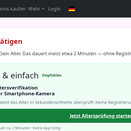
oins kaufen
Mehr
Login
tätigen
 Dein Alter. Das dauert meist etwa 2 Minuten — ohne Regist
l & einfach
Empfohlen
tersverifikation
er Smartphone-Kamera
 wird das Alter in Sekundenschnelle überprüft! Keine Registrieru
Jetzt Altersprüfung starte
er: ca. 2 Minuten · Keine App nötig